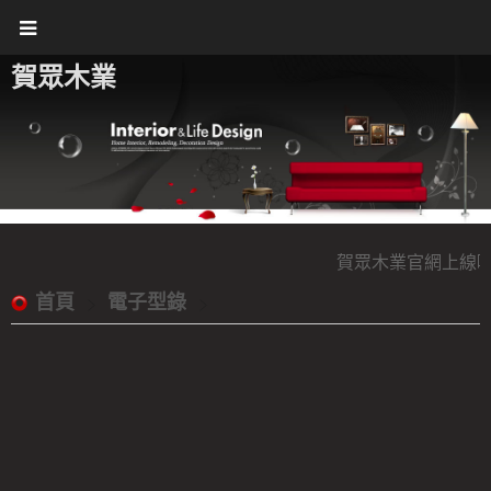
賀眾木業
賀眾木業官網上線囉~同
首頁
電子型錄