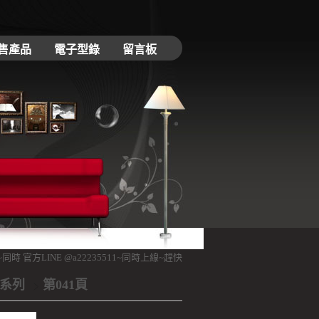
售產品
電子型錄
留言板
 官方LINE @a22235511~同時上線~趕快加入~不定時推出限時優惠~
板系列
第041頁