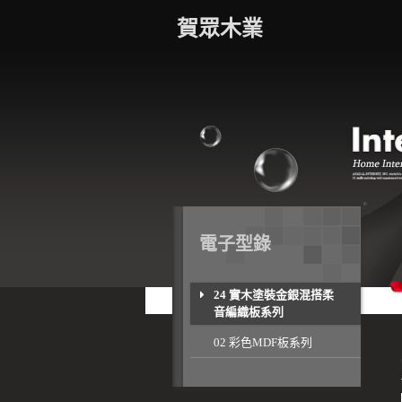
賀眾木業
電子型錄
24 實木塗裝金銀混搭柔
音編織板系列
02 彩色MDF板系列